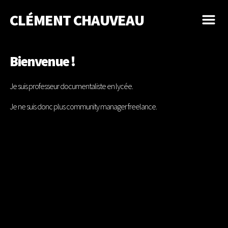
CLÉMENT CHAUVEAU
m
Bienvenue !
Je suis professeur documentaliste en lycée.
UA-75348671-1
Je ne suis donc plus community manager freelance.